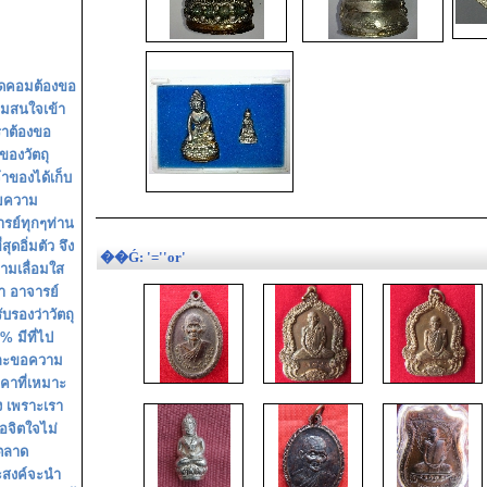
ดอดคอมต้องขอ
ามสนใจเข้า
ราต้องขอ
ของวัตถุ
้าของได้เก็บ
วยความ
ารย์ทุกๆท่าน
ุดอิ่มตัว จึง
��Ǵ: '=''or'
วามเลื่อมใส
า อาจารย์
ับรองว่าวัตถุ
 มีที่ไป
และขอความ
าคาที่เหมาะ
 เพราะเรา
่อจิตใจไม่
ตลาด
ะสงค์จะนำ