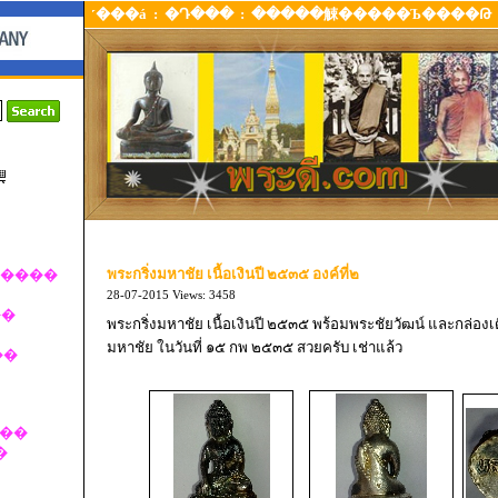
˹���á
:
�Դ���
:
�����觫�����Ъ����Թ
พระกริ่งมหาชัย เนื้อเงินปี ๒๕๓๕ องค์ที่๒
�����
28-07-2015
Views: 3458
��
พระกริ่งมหาชัย เนื้อเงินปี ๒๕๓๕ พร้อมพระชัยวัฒน์ และกล่องเด
มหาชัย ในวันที่ ๑๕ กพ ๒๕๓๕ สวยครับ เช่าแล้ว
��
�