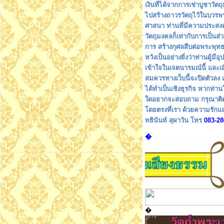
เงินที่ได้จากการเช่าบูชาวัตถุ
ไปสร้างถาวรวัตถุไว้ในบวรพ
ศาสนา ท่านที่มีความประสงค
วัตถุมงคลก็เท่ากับการเป็นส่
การ สร้างกุศลสืบต่อพระพุท
หวังเป็นอย่างยิ่งว่าท่านผู้มี
เข้าใจในเจตนารมณ์นี้ และเมื
สมควรทางเว็บนี้จะปิดตัวลง 
ได้ทำเป็นเชิงธุรกิจ หากท่าน
ใดอยากจะสอบถาม กรุณาติด
โดยตรงที่เรา ด้วยความรักแ
ทธินันท์ สุผาวัน โทร
083-28
�
�