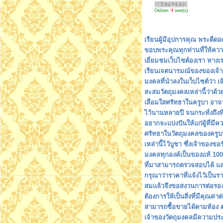
Online:
4
user(s)
เรียนผู้มีอุปการคุณ พระดี
ขอบพระคุณทุกท่านที่ให้คว
เยี่ยมชมเว็บไซต์องเรา ทางเ
เรียนเจตนารมณ์ของของเจ้า
มงคลที่นำลงในเว็บไซต์ว่า เจ
สะสมวัตถุมงคลเหล่านี้ว่าด้
เลื่อมใสศรัทธาในครูบา อาจ
ไว้นานหลายปี จนกระทั่งถึงที่ส
อยากจะแบ่งปันให้แก่ผู้ที่มีค
ศรัทธาในวัตถุมงคลของครูบ
เหล่านี้ไว้บูชา ซึ่งเจ้าของขอร
มงคลทุกองค์เป็นของแท้ 100%
ที่มาสามารถตรวจสอบได้ 
กรุณาว่าราคาที่แจ้งไว้เป็นร
สมแล้วจึงขอสงวนการต่อรอง
ต้องการให้เป็นสิ่งที่มีคุณค่าต
สามารถซื้อขายได้ตามท้อง 
เจ้าของวัตถุมงคลมีความปร