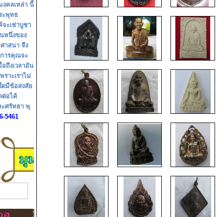
มงคลเหล่า นี้
ระพุทธ
์จะเช่าบูชา
วนหนึ่งของ
ธศาสนา จึง
อุปการคุณจะ
่อถึงเวลาอัน
เพราะเราไม่
ใดมีข้อสงสัย
ต่อได้
ละศรัทธา พุ
6-5461