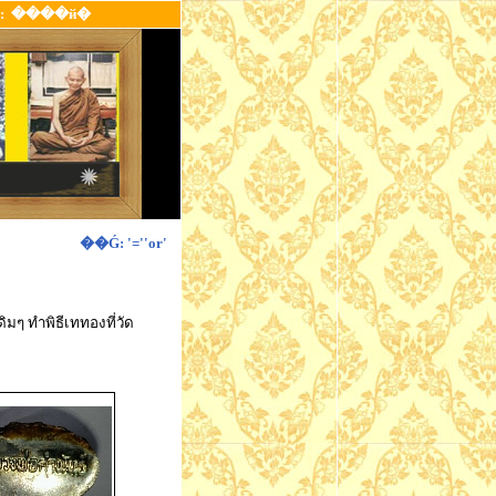
:
����й�
��Ǵ: '=''or'
ิมๆ ทำพิธีเททองที่วัด