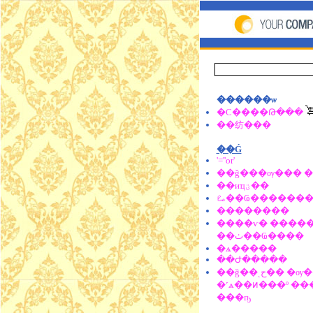
������ѡ
�С����Թ���
��纺���
��Ǵ
'=''or'
��ǧ���ѹ��� 
��иҵؾ��
ࡨ��Ҩ������
��������
����ѵ� ����
��ٺ��Ҩ����
�ѧ�����
��Ժ�����
��ǧ��ͺح�� �ѹ���
�˹ѧ��ͷ���º ��
���ҧ