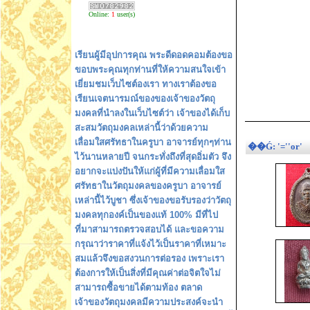
Online:
1
user(s)
เรียนผู้มีอุปการคุณ พระดีดอดคอมต้องขอ
ขอบพระคุณทุกท่านที่ให้ความสนใจเข้า
เยี่ยมชมเว็บไซต์องเรา ทางเราต้องขอ
เรียนเจตนารมณ์ของของเจ้าของวัตถุ
มงคลที่นำลงในเว็บไซต์ว่า เจ้าของได้เก็บ
สะสมวัตถุมงคลเหล่านี้ว่าด้วยความ
เลื่อมใสศรัทธาในครูบา อาจารย์ทุกๆท่าน
��Ǵ: '=''or'
ไว้นานหลายปี จนกระทั่งถึงที่สุดอิ่มตัว จึง
อยากจะแบ่งปันให้แก่ผู้ที่มีความเลื่อมใส
ศรัทธาในวัตถุมงคลของครูบา อาจารย์
เหล่านี้ไว้บูชา ซึ่งเจ้าของขอรับรองว่าวัตถุ
มงคลทุกองค์เป็นของแท้ 100% มีที่ไป
ที่มาสามารถตรวจสอบได้ และขอความ
กรุณาว่าราคาที่แจ้งไว้เป็นราคาที่เหมาะ
สมแล้วจึงขอสงวนการต่อรอง เพราะเรา
ต้องการให้เป็นสิ่งที่มีคุณค่าต่อจิตใจไม่
สามารถซื้อขายได้ตามท้อง ตลาด
เจ้าของวัตถุมงคลมีความประสงค์จะนำ