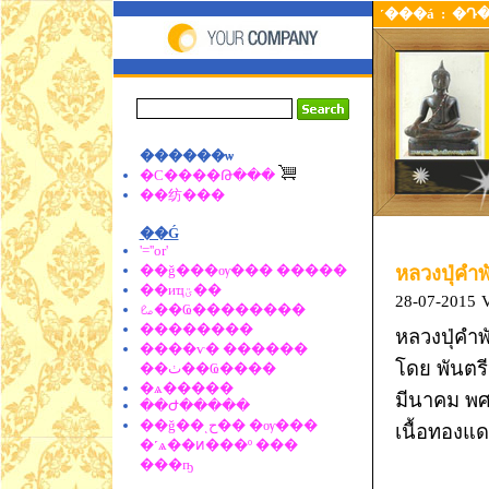
˹���á
:
�Դ
������ѡ
�С����Թ���
��纺���
��Ǵ
'=''or'
��ǧ���ѹ��� �����
หลวงปุ่คำพ
��иҵؾ��
28-07-2015
V
ࡨ��Ҩ��������
��������
หลวงปุ่คำ
����ѵ� ������
โดย พันตรีป
��ٺ��Ҩ����
�ѧ�����
มีนาคม พศ
��Ժ�����
��ǧ��ͺح�� �ѹ���
เนื้อทองแ
�˹ѧ��ͷ���º ���
���ҧ