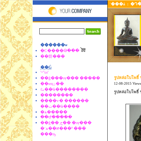
˹���á
:
�Դ
������ѡ
�С����Թ���
��纺���
��Ǵ
'=''or'
รูปหล่อใบโพธิ์ 
��ǧ���ѹ��� �����
��иҵؾ��
12-08-2015
Views
ࡨ��Ҩ��������
รูปหล่อใบโพธิ์
��������
����ѵ� ������
��ٺ��Ҩ����
�ѧ�����
��Ժ�����
��ǧ��ͺح�� �ѹ���
�˹ѧ��ͷ���º ���
���ҧ