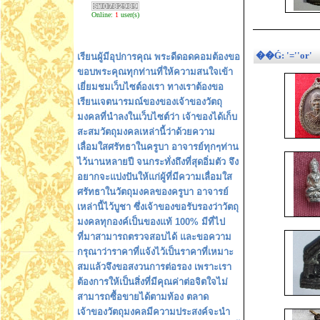
Online:
1
user(s)
��Ǵ: '=''or'
เรียนผู้มีอุปการคุณ พระดีดอดคอมต้องขอ
ขอบพระคุณทุกท่านที่ให้ความสนใจเข้า
เยี่ยมชมเว็บไซต์องเรา ทางเราต้องขอ
เรียนเจตนารมณ์ของของเจ้าของวัตถุ
มงคลที่นำลงในเว็บไซต์ว่า เจ้าของได้เก็บ
สะสมวัตถุมงคลเหล่านี้ว่าด้วยความ
เลื่อมใสศรัทธาในครูบา อาจารย์ทุกๆท่าน
ไว้นานหลายปี จนกระทั่งถึงที่สุดอิ่มตัว จึง
อยากจะแบ่งปันให้แก่ผู้ที่มีความเลื่อมใส
ศรัทธาในวัตถุมงคลของครูบา อาจารย์
เหล่านี้ไว้บูชา ซึ่งเจ้าของขอรับรองว่าวัตถุ
มงคลทุกองค์เป็นของแท้ 100% มีที่ไป
ที่มาสามารถตรวจสอบได้ และขอความ
กรุณาว่าราคาที่แจ้งไว้เป็นราคาที่เหมาะ
สมแล้วจึงขอสงวนการต่อรอง เพราะเรา
ต้องการให้เป็นสิ่งที่มีคุณค่าต่อจิตใจไม่
สามารถซื้อขายได้ตามท้อง ตลาด
เจ้าของวัตถุมงคลมีความประสงค์จะนำ