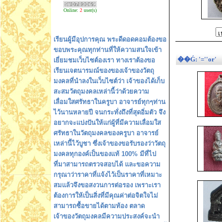
Online:
2
user(s)
เรียนผู้มีอุปการคุณ พระดีดอดคอมต้องขอ
ขอบพระคุณทุกท่านที่ให้ความสนใจเข้า
��Ǵ: '=''or'
เยี่ยมชมเว็บไซต์องเรา ทางเราต้องขอ
เรียนเจตนารมณ์ของของเจ้าของวัตถุ
มงคลที่นำลงในเว็บไซต์ว่า เจ้าของได้เก็บ
สะสมวัตถุมงคลเหล่านี้ว่าด้วยความ
เลื่อมใสศรัทธาในครูบา อาจารย์ทุกๆท่าน
ไว้นานหลายปี จนกระทั่งถึงที่สุดอิ่มตัว จึง
อยากจะแบ่งปันให้แก่ผู้ที่มีความเลื่อมใส
ศรัทธาในวัตถุมงคลของครูบา อาจารย์
เหล่านี้ไว้บูชา ซึ่งเจ้าของขอรับรองว่าวัตถุ
มงคลทุกองค์เป็นของแท้ 100% มีที่ไป
ที่มาสามารถตรวจสอบได้ และขอความ
กรุณาว่าราคาที่แจ้งไว้เป็นราคาที่เหมาะ
สมแล้วจึงขอสงวนการต่อรอง เพราะเรา
ต้องการให้เป็นสิ่งที่มีคุณค่าต่อจิตใจไม่
สามารถซื้อขายได้ตามท้อง ตลาด
เจ้าของวัตถุมงคลมีความประสงค์จะนำ