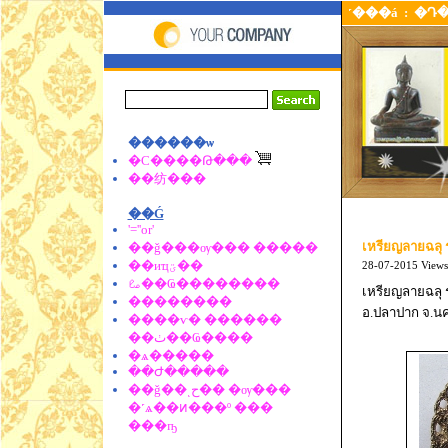
˹���á
:
�Դ
������ѡ
�С����Թ���
��纺���
��Ǵ
'=''or'
เหรียญลายฉลุ ร
��ǧ���ѹ��� �����
��иҵؾ��
28-07-2015
Views
ࡨ��Ҩ��������
เหรียญลายฉลุ ร
��������
อ.ปลาปาก จ.
����ѵ� ������
��ٺ��Ҩ����
�ѧ�����
��Ժ�����
��ǧ��ͺح�� �ѹ���
�˹ѧ��ͷ���º ���
���ҧ